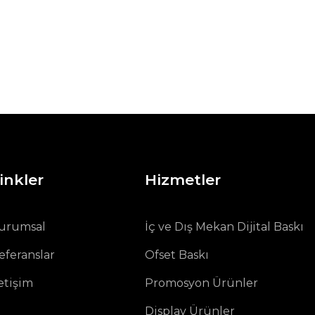
inkler
Hizmetler
urumsal
İç ve Dış Mekan Dijital Baskı
eferanslar
Ofset Baskı
letişim
Promosyon Ürünler
Display Ürünler